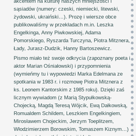
akcentem na kulturę naszych mniejszości i
sąsiadów (numery: czeski, niemiecki, litewski,
żydowski, ukraiński…). Prozę i wiersze obce
publikowaliśmy w przekładach m.in. Leszka
Engelkinga, Anny Piwkowskiej, Adama
Pomorskiego, Ryszarda Turczyna, Piotra Mitznera,
Łady, Jurasz-Dudzik, Hanny Bartoszewicz.
Pismo miało też swoje odkrycia (zapoznany poeta i
aktor Marian Ośniałowski) i przypomnienia
(wymieńmy tu i wypowiedzi Marka Edelmana ze
spotkania w 1983 r. i rozmowę Piotra Mitznera z
ks. Leonem Kantorskim z 1985 roku). Dzięki zaś
licznym wywiadom (z Marią Stypułkowską-
Chojecką, Magdą Teresą Wójcik, Ewą Dałkowską,
Romualdem Schildem, Leszkiem Engelkingiem,
Mirosławem Chojeckim, Jerzym Toeplitzem,
Włodzimierzem Borowskim, Tomaszem Kiznym…)